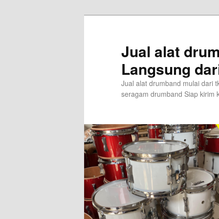
Skip
Skip
to
to
primary
secondary
Jual alat dr
content
content
Langsung dar
Jual alat drumband mulai dari
seragam drumband Siap kirim k