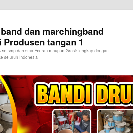
umband dan marchingband
i Produsen tangan 1
 tk sd smp dan sma Eceran maupun Grosir lengkap dengan
e seluruh Indonesia