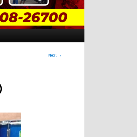
Next
→
)