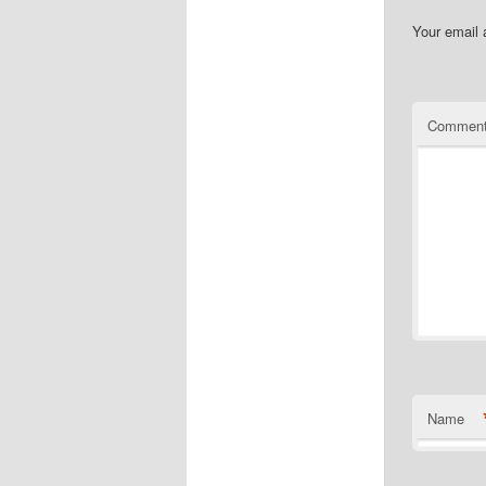
Your email 
Commen
Name