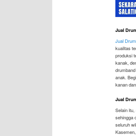
Jual Drum
Jual Drum 
kualitas t
produksi 
kanak, de
drumband 
anak. Beg
kanan dan 
Jual Drum
Selain itu
sehingga o
seluruh w
Kasemen, 