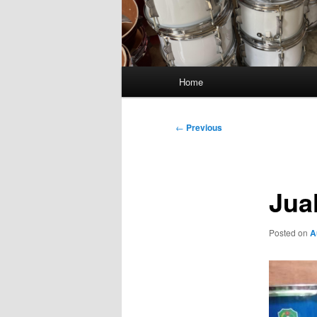
Main
Home
menu
Post
←
Previous
navigation
Jua
Posted on
A