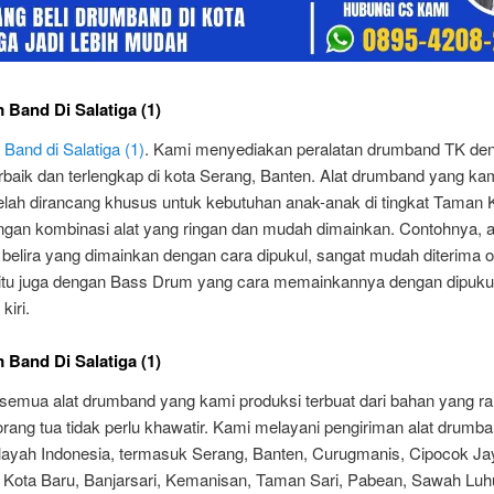
 Band Di Salatiga (1)
Band di Salatiga (1)
. Kami menyediakan peralatan drumband TK de
erbaik dan terlengkap di kota Serang, Banten. Alat drumband yang ka
telah dirancang khusus untuk kebutuhan anak-anak di tingkat Taman 
ngan kombinasi alat yang ringan dan mudah dimainkan. Contohnya, a
belira yang dimainkan dengan cara dipukul, sangat mudah diterima o
itu juga dengan Bass Drum yang cara memainkannya dengan dipukul 
kiri.
 Band Di Salatiga (1)
, semua alat drumband yang kami produksi terbuat dari bahan yang r
rang tua tidak perlu khawatir. Kami melayani pengiriman alat drumb
ilayah Indonesia, termasuk Serang, Banten, Curugmanis, Cipocok Ja
Kota Baru, Banjarsari, Kemanisan, Taman Sari, Pabean, Sawah Luhu