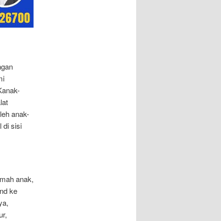
ngan
mi
Kanak-
lat
leh anak-
di sisi
amah anak,
and ke
ya,
r,