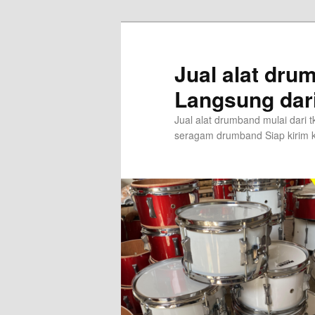
Skip
to
primary
Jual alat dr
content
Langsung dar
Jual alat drumband mulai dari
seragam drumband Siap kirim k