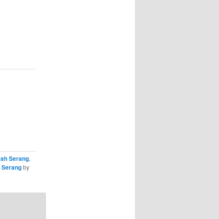
rah Serang
,
 Serang
by