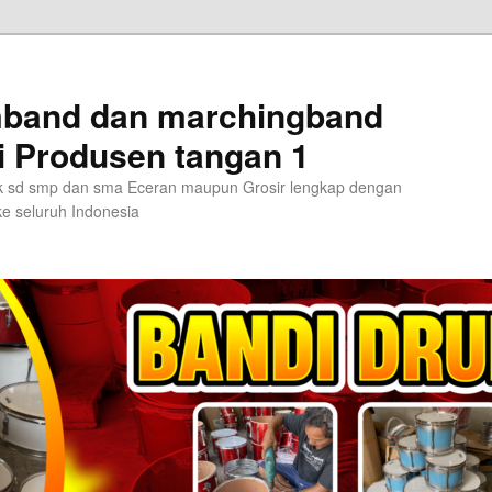
umband dan marchingband
i Produsen tangan 1
 tk sd smp dan sma Eceran maupun Grosir lengkap dengan
e seluruh Indonesia