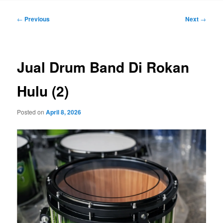
Post
←
Previous
Next
→
navigation
Jual Drum Band Di Rokan
Hulu (2)
Posted on
April 8, 2026