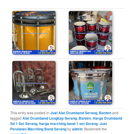
This entry was posted in
Jual Alat Drumband Serang, Banten
and
tagged
Alat Drumband Lengkap Serang
,
Banten
,
Harga Drumband
Sd 1 Set Serang
,
harga marching band 1 set Serang
,
Jual
Peralatan Marching Band Serang
by
admin
. Bookmark the