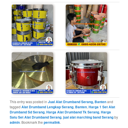
This entry was posted in
Jual Alat Drumband Serang, Banten
and
tagged
Alat Drumband Lengkap Serang
,
Banten
,
Harga 1 Set Alat
Drumband Sd Serang
,
Harga Alat Drumband Tk Serang
,
Harga
Satu Set Alat Drumband Serang
,
jual alat marching band Serang
by
admin
. Bookmark the
permalink
.