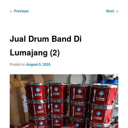
Post
←
Previous
Next
→
navigation
Jual Drum Band Di
Lumajang (2)
Posted on
August 5, 2025