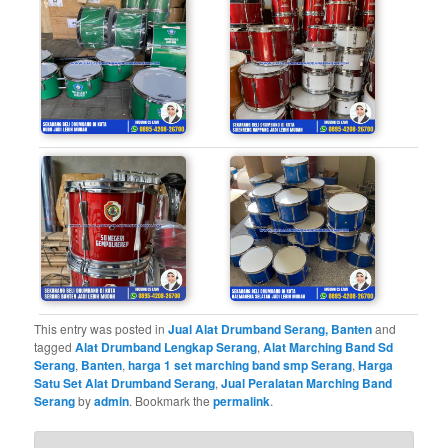
This entry was posted in
Jual Alat Drumband Serang, Banten
and
tagged
Alat Drumband Lengkap Serang
,
Alat Marching Band Sd
Serang
,
Banten
,
harga 1 set marching band smp Serang
,
Harga
Satu Set Alat Drumband Serang
,
Jual Peralatan Marching Band
Serang
by
admin
. Bookmark the
permalink
.