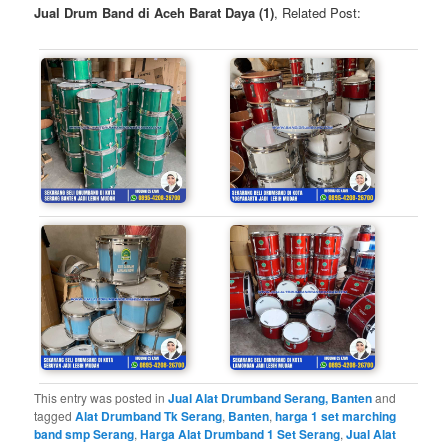
Jual Drum Band di Aceh Barat Daya (1)
, Related Post:
This entry was posted in
Jual Alat Drumband Serang, Banten
and
tagged
Alat Drumband Tk Serang
,
Banten
,
harga 1 set marching
band smp Serang
,
Harga Alat Drumband 1 Set Serang
,
Jual Alat