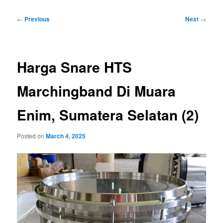
Post
←
Previous
Next
→
navigation
Harga Snare HTS
Marchingband Di Muara
Enim, Sumatera Selatan (2)
Posted on
March 4, 2025