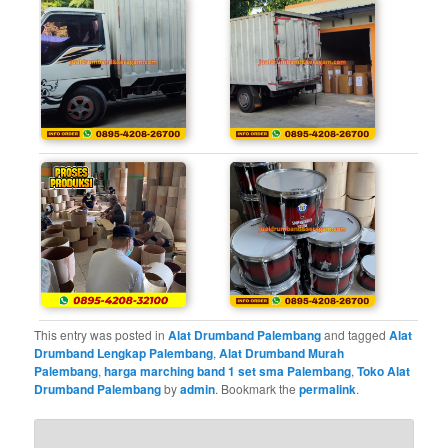
This entry was posted in
Alat Drumband Palembang
and tagged
Alat
Drumband Lengkap Palembang
,
Alat Drumband Murah
Palembang
,
harga marching band 1 set sma Palembang
,
Toko Alat
Drumband Palembang
by
admin
. Bookmark the
permalink
.