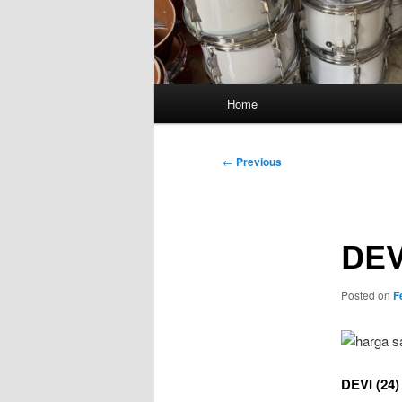
Main
Home
menu
Post
←
Previous
navigation
DEV
Posted on
F
DEVI (24)