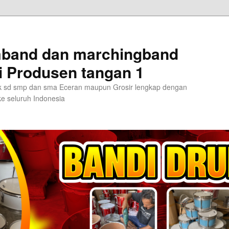
umband dan marchingband
i Produsen tangan 1
 tk sd smp dan sma Eceran maupun Grosir lengkap dengan
e seluruh Indonesia