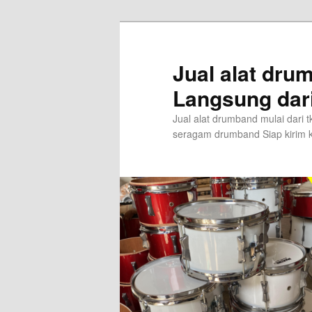
Skip
to
primary
Jual alat dr
content
Langsung dar
Jual alat drumband mulai dari
seragam drumband Siap kirim k