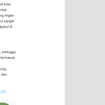
di kota
untuk
ng ringan
ul sangat
pukul di
, sehingga
, termasuk
gung,
t dan
 (1)