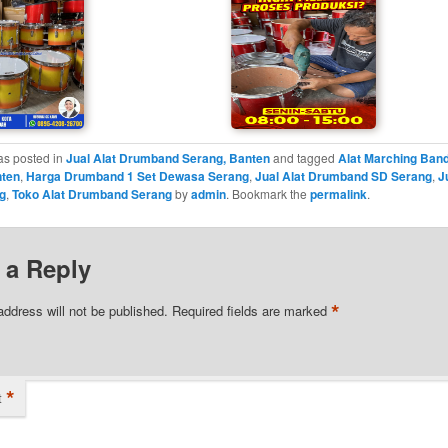
as posted in
Jual Alat Drumband Serang, Banten
and tagged
Alat Marching Ban
ten
,
Harga Drumband 1 Set Dewasa Serang
,
Jual Alat Drumband SD Serang
,
J
g
,
Toko Alat Drumband Serang
by
admin
. Bookmark the
permalink
.
 a Reply
*
address will not be published.
Required fields are marked
*
t