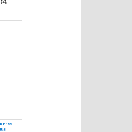
(2)
,
m Band
Jual