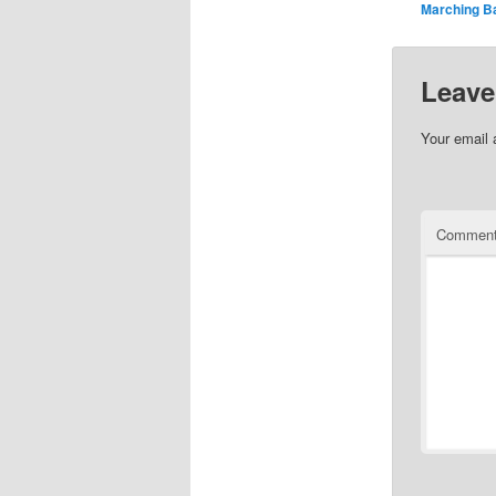
Marching B
Leave
Your email 
Commen