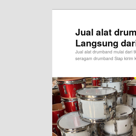
Skip
to
primary
Jual alat dr
content
Langsung dar
Jual alat drumband mulai dari
seragam drumband Siap kirim k