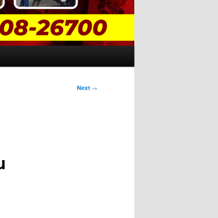
Next
→
u