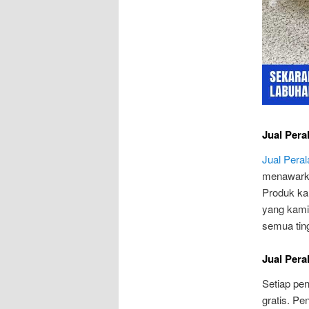
Jual Pera
Jual Pera
menawarka
Produk ka
yang kami 
semua tin
Jual Pera
Setiap pen
gratis. Pe