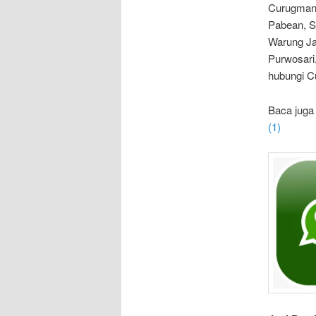
Curugmani
Pabean, S
Warung Jau
Purwosari,
hubungi C
Baca juga
(1)