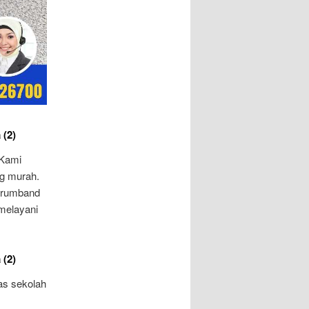
 (2)
 Kami
g murah.
 Drumband
 melayani
 (2)
as sekolah