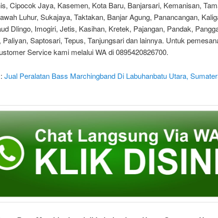
s, Cipocok Jaya, Kasemen, Kota Baru, Banjarsari, Kemanisan, Tama
awah Luhur, Sukajaya, Taktakan, Banjar Agung, Panancangan, Kalig
d Dlingo, Imogiri, Jetis, Kasihan, Kretek, Pajangan, Pandak, Pangg
 Paliyan, Saptosari, Tepus, Tanjungsari dan lainnya. Untuk pemesana
ustomer Service kami melalui WA di 0895420826700.
 :
Jual Peralatan Bass Marchingband Di Labuhanbatu Utara, Sumater