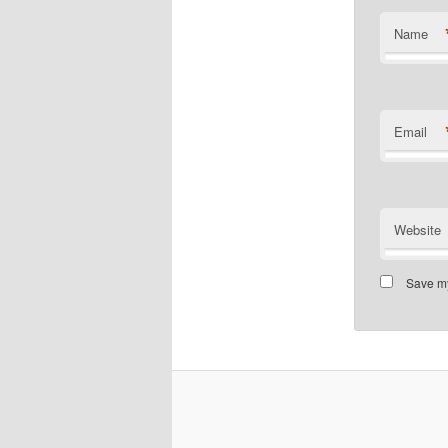
Name
Email
Website
Save my