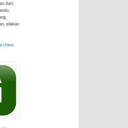
n Sari,
andu,
ang,
n, silakan
a Utara