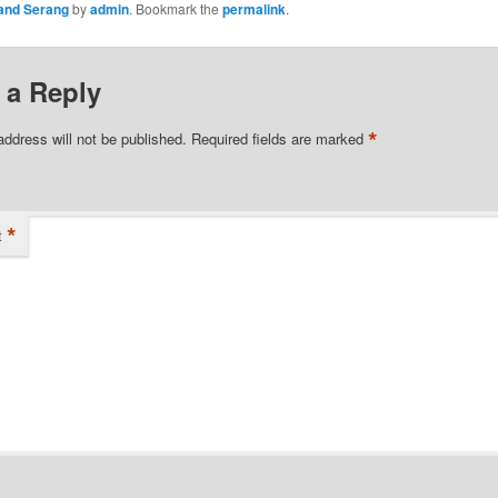
and Serang
by
admin
. Bookmark the
permalink
.
 a Reply
*
address will not be published.
Required fields are marked
*
t