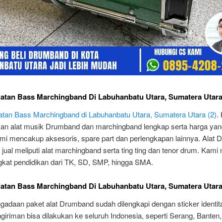
latan Bass Marchingband Di Labuhanbatu Utara, Sumatera Utara
latan Bass Marchingband di Labuhanbatu Utara, Sumatera Utara (2)
.
n alat musik Drumband dan marchingband lengkap serta harga yan
mi mencakup aksesoris, spare part dan perlengkapan lainnya. Alat
jual meliputi alat marchingband serta ting ting dan tenor drum. Kami
gkat pendidikan dari TK, SD, SMP, hingga SMA.
latan Bass Marchingband Di Labuhanbatu Utara, Sumatera Utara
gadaan paket alat Drumband sudah dilengkapi dengan sticker identit
ngiriman bisa dilakukan ke seluruh Indonesia, seperti Serang, Banten,