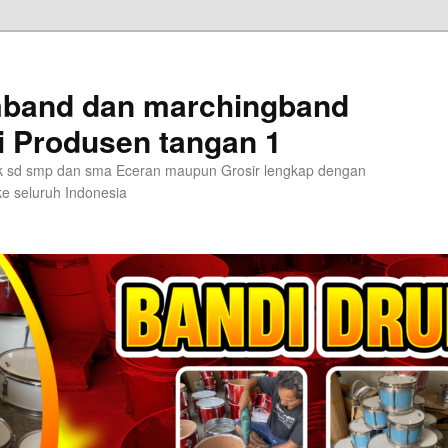
umband dan marchingband
i Produsen tangan 1
 tk sd smp dan sma Eceran maupun Grosir lengkap dengan
e seluruh Indonesia