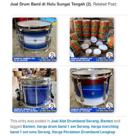
Jual Drum Band di Hulu Sungai Tengah (2)
, Related Post:
This entry was posted in
Jual Alat Drumband Serang, Banten
and
tagged
Banten
,
harga drum band 1 set Serang
,
harga marching
band 1 set sma Serang
,
Harga Peralatan Drumband Lengkap